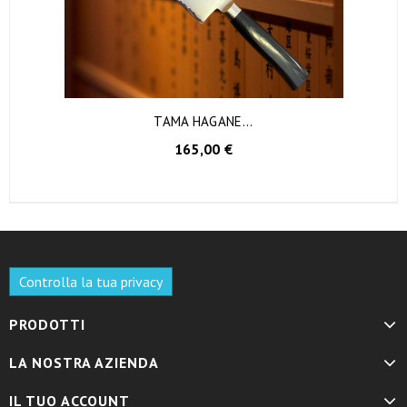
TAMA HAGANE...
AGGIUNGI AL CARRELLO
165,00 €
Controlla la tua privacy
PRODOTTI
LA NOSTRA AZIENDA
IL TUO ACCOUNT