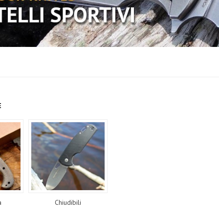
E
a
Chiudibili