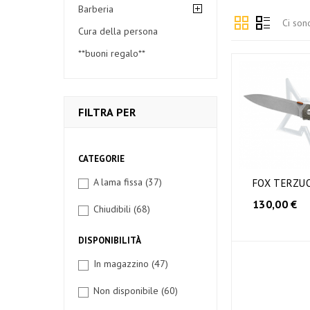
Barberia
Ci son
Cura della persona
**buoni regalo**
FILTRA PER
CATEGORIE
A lama fissa
(37)
FOX TERZUO
130,00 €
Chiudibili
(68)
DISPONIBILITÀ
In magazzino
(47)
Non disponibile
(60)