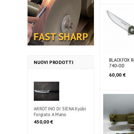
BLACKFOX Re
NUOVI PRODOTTI
740-OD
60,00 €
ARROTINO DI SIENA Kyūbi
Forgiato A Mano
450,00 €