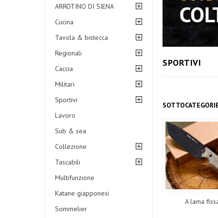
ARROTINO DI SIENA
Cucina
Tavola & bistecca
Regionali
SPORTIVI
Caccia
Militari
Sportivi
SOTTOCATEGORI
Lavoro
Sub & sea
Collezione
Tascabili
Multifunzione
Katane giapponesi
A lama fiss
Sommelier