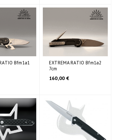
RATIO Bfm1a1
EXTREMA RATIO Bfm1a2
7cm
160,00 €