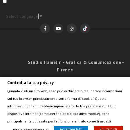
Voglio ricevere la newsletter
Select Language
▼
Il marchio Arrotino di Siena è di esclusivo utilizzo di Arrotino di
Siena SNC
Studio Hamelin - Grafica & Comunicazione -
Powered by
Firenze
Controlla la tua privacy
ARROTINO DI SIENA
Quando visiti un sito Web, esso può archiviare o recuperare informazioni
sul tuo browser, principalmente sotto forma di "cookie". Queste
informazioni, che potrebbero riguardare te, le tue preferenze o il tuo
dispositivo internet (computer, tablet o dispositivo mobile), sono
principalmente utilizzate per far funzionare il sito come ti aspetti.
Accettare tutti
Rifiuta tutti
Info & personalizza