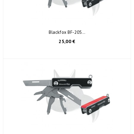
Blackfox BF-205...
AGGIUNGI AL CARRELLO
25,00 €