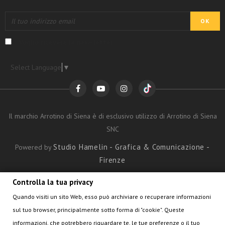
Voglio ricevere la newsletter
Select Language
▼
Il marchio Arrotino di Siena è di esclusivo utilizzo di Arrotino di Siena
SNC
Studio Hamelin - Grafica & Comunicazione -
Powered by
Firenze
Controlla la tua privacy
ARROTINO DI SIENA
Quando visiti un sito Web, esso può archiviare o recuperare informazioni
sul tuo browser, principalmente sotto forma di "cookie". Queste
informazioni, che potrebbero riguardare te, le tue preferenze o il tuo